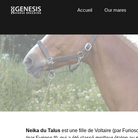
Accueil
Our mares
Neika du Talus
est une fille de Voltaire (par Furioso
(par Furioso II), qui a été classé meilleur étalon 