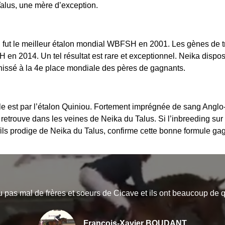
Talus, une mère d’exception.
qui fut le meilleur étalon mondial WBFSH en 2001. Les gènes de t
n 2014. Un tel résultat est rare et exceptionnel. Neika dispos
 hissé à la 4e place mondiale des pères de gagnants.
e est par l’étalon Quiniou. Fortement imprégnée de sang Anglo-
 retrouve dans les veines de Neika du Talus. Si l’inbreeding su
fils prodige de Neika du Talus, confirme cette bonne formule ga
vu pas mal de frères et soeurs de Cicave et ils ont beaucoup de q
François-Xavier BOUDANT