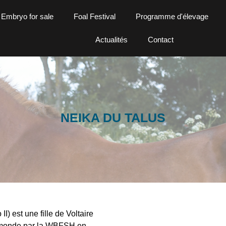
Embryo for sale
Foal Festival
Programme d'élevage
Actualités
Contact
NEIKA DU TALUS
 II) est une fille de Voltaire
au monde par la WBFSH en