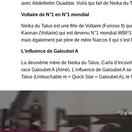
avec Abdelkebir Ouaddar. Voilà qui fait de Neika du 
Voltaire de N°1 en N°1 mondial
Neika du Talus est une fille de Voltaire (Furioso II) 
Kannan (Voltaire) qui est devenu N°1 mondial WBFSH e
mais également par père de mère Narcos II qui s’est
L’influence de Galoubet A
La deuxième mère de Neika du Talus, Carla d’Incovill
race Galoubet A (Almé). L’influence de Galoubet A se
Talus (Untouchable m < Quick Star < Galoubet A), le 
"J'ai 