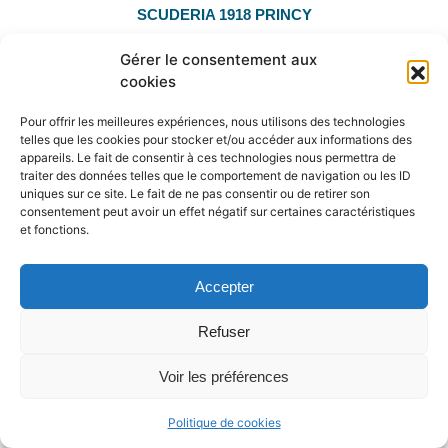
SCUDERIA 1918 PRINCY
Casall ASK x Contender
Gérer le consentement aux
Major winner in CSIO5* 1.60m
cookies
Performer en 160cm
Pour offrir les meilleures expériences, nous utilisons des technologies
Super mental pour gagner
telles que les cookies pour stocker et/ou accéder aux informations des
appareils. Le fait de consentir à ces technologies nous permettra de
traiter des données telles que le comportement de navigation ou les ID
Jument performer
uniques sur ce site. Le fait de ne pas consentir ou de retirer son
consentement peut avoir un effet négatif sur certaines caractéristiques
En savoir plus
et fonctions.
Accepter
Refuser
Voir les préférences
Politique de cookies